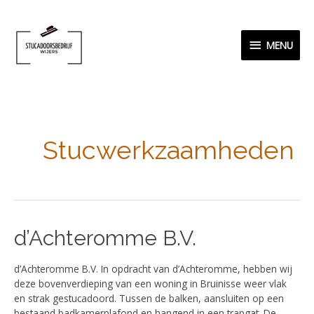
Ga
MENU
naar
de
MENU
inhoud
Berichtnavigatie
Stucwerkzaamheden
d’Achteromme
d’Achteromme B.V.
B.V.
d’Achteromme B.V. In opdracht van d’Achteromme, hebben wij
deze bovenverdieping van een woning in Bruinisse weer vlak
en strak gestucadoord. Tussen de balken, aansluiten op een
bestaand badkamerplafond en hangend in een trapgat. De