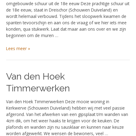
18e
omgebouwde schuur uit de 18e eeuw Deze prachtige schuur uit
eeuw
de 18e eeuw, staat in Dreischor (Schouwen Duiveland) en
wordt helemaal verbouwd. Tijdens het sloopwerk kwamen de
spanten tevoorschijn en aan ons de vraag of we hier iets mee
konden, qua stukwerk. Laat dat maar aan ons over en we zijn
begonnen om de muren …
Lees meer »
Van
Van den Hoek
den
Timmerwerken
Hoek
Timmerwerken
Van den Hoek Timmerwerken Deze mooie woning in
Kerkwerve (Schouwen Duiveland) hebben wij met veel passie
afgerond. Van het afwerken van een gipsplaat t/m wanden van
4cm dik, om het weer haaks te krijgen voor de keuken. De
plafonds en wanden zijn nu sausklaar en kunnen naar keuze
worden afgewerkt. We wensen de bewoners, veel …